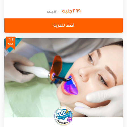
299 جنيه
1200 جنيه
أضف للعربة
60٪
خصم