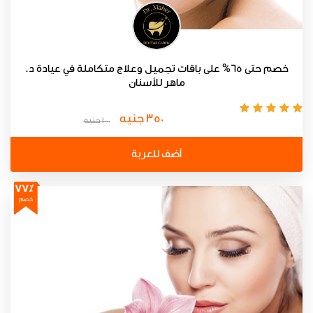
خصم حتى 65% على باقات تجميل وعلاج متكاملة في عيادة د.
ماهر للأسنان
350 جنيه
1000 جنيه
أضف للعربة
77٪
خصم