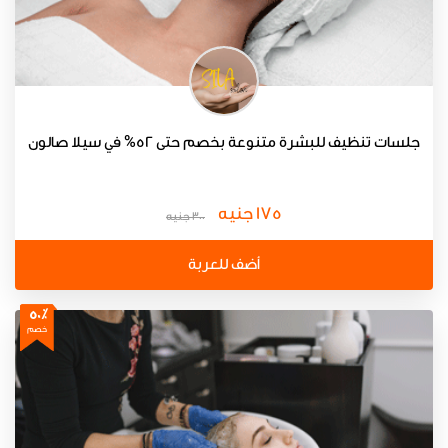
جلسات تنظيف للبشرة متنوعة بخصم حتى 52% في سيلا صالون
175 جنيه
300 جنيه
أضف للعربة
50٪
خصم