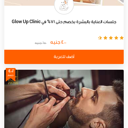
جلسات العناية بالبشرة بخصم حتى 71% في Glow Up Clinic
400 جنيه
650 جنيه
أضف للعربة
40٪
خصم