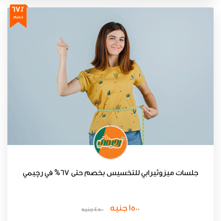
67٪
خصم
جلسات ميزوثيرابي للتخسيس بخصم حتى 67% في رچيمي
1500 جنيه
4500 جنيه