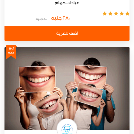
عيادات جمام
280 جنيه
500 جنيه
أضف للعربة
50٪
خصم