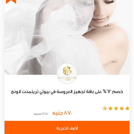
خصم 62% على باقة تجهيز العروسة في بيوتي تريتمنت لاونج
870 جنيه
2270 جنيه
أضف للعربة