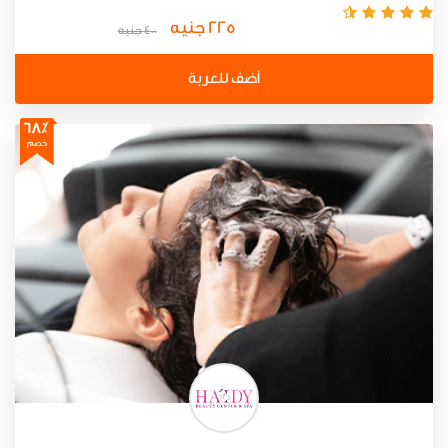
225 جنيه
400 جنيه
أضف للعربة
68٪
خصم