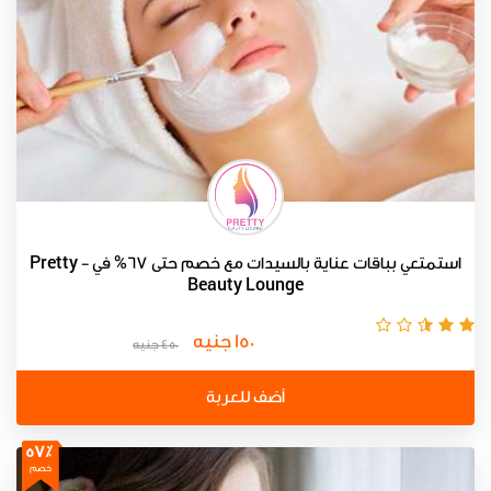
استمتعي بباقات عناية بالسيدات مع خصم حتى 67% في Pretty -
Beauty Lounge
150 جنيه
450 جنيه
أضف للعربة
57٪
خصم