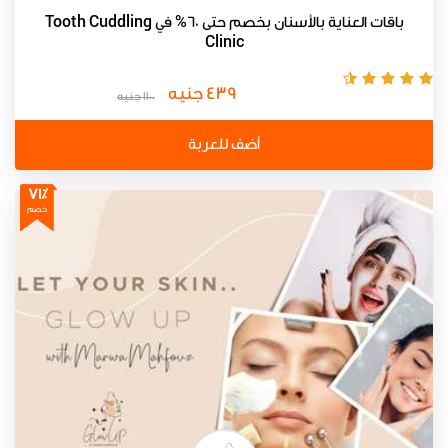
باقات العناية بالأسنان بخصم حتى 60% في Tooth Cuddling
Clinic
439 جنيه
1100 جنيه
أضف للعربة
71٪
خصم