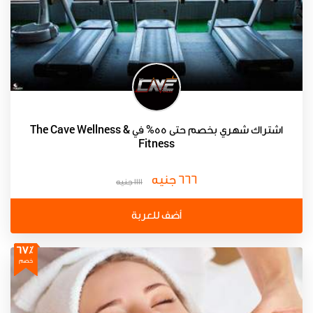
اشتراك شهري بخصم حتى 55% في The Cave Wellness &
Fitness
666 جنيه
1111 جنيه
أضف للعربة
67٪
خصم