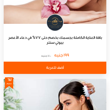
باقة العناية الكاملة بجسمك بخصم حتى 77% في دعاء الأعصر
بيوتي سنتر
199 جنيه
700 جنيه
أضف للعربة
61٪
خصم