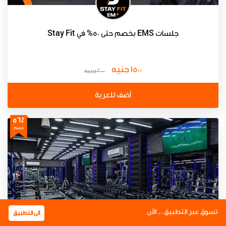
جلسات EMS بخصم حتى 50% في Stay Fit
1500 جنيه
2000 جنيه
أضف للعربة
56٪
خصم
تسوق عبر التطبيق .. الآن
الى التطبيق