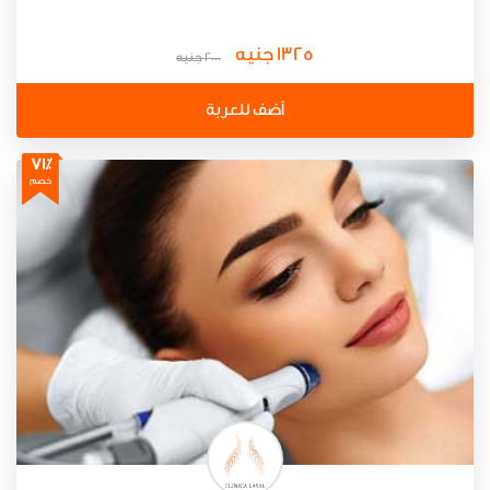
1325 جنيه
2000 جنيه
أضف للعربة
71٪
خصم