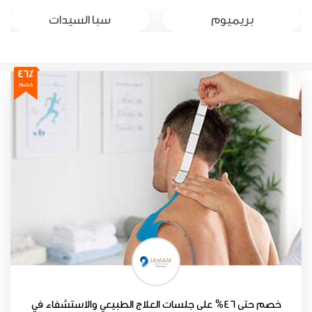
بريميوم
سبا السيدات
46٪
خصم
خصم حتى 46% على جلسات العلاج الطبيعي والاستشفاء في