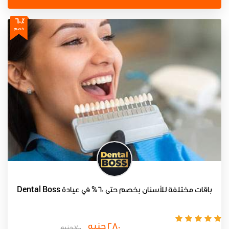
60٪
خصم
باقات مختلفة للأسنان بخصم حتى 60% في عيادة Dental Boss
280 جنيه
700 جنيه