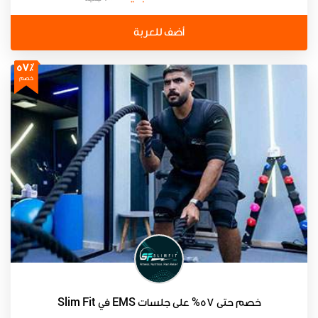
أضف للعربة
57٪
خصم
خصم حتى 57% على جلسات EMS في Slim Fit