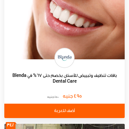
باقات تنظيف وتبييض للأسنان بخصم حتى 67% في Blenda
Dental Care
495 جنيه
1500 جنيه
أضف للعربة
34٪