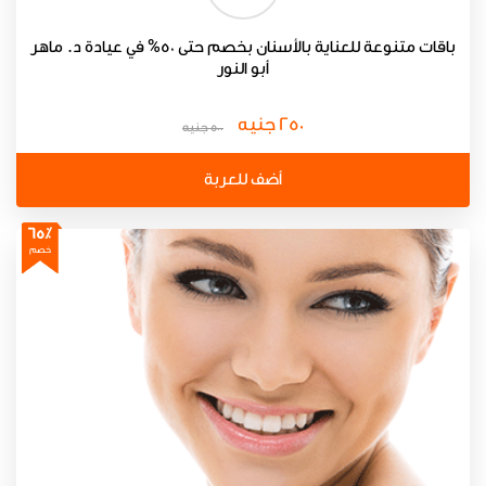
باقات متنوعة للعناية بالأسنان بخصم حتى 50% في عيادة د. ماهر
أبو النور
250 جنيه
500 جنيه
أضف للعربة
65٪
خصم