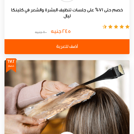
خصم حتى 71% على جلسات تنظيف البشرة والشعر في كلينكا
ليال
245 جنيه
800 جنيه
أضف للعربة
67٪
خصم