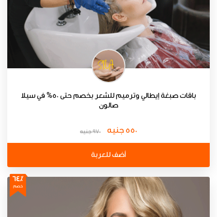
باقات صبغة إيطالي وترميم للشعر بخصم حتى 50% في سيلا
صالون
550 جنيه
970 جنيه
أضف للعربة
64٪
خصم