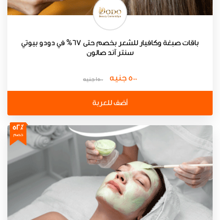
باقات صبغة وكافيار للشعر بخصم حتى 67% في دودو بيوتي
سنتر آند صالون
500 جنيه
1500 جنيه
أضف للعربة
52٪
خصم