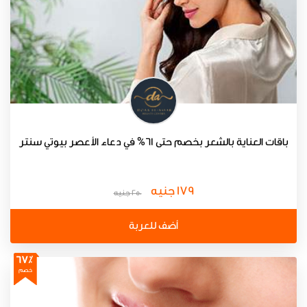
باقات العناية بالشعر بخصم حتى 61% في دعاء الأعصر بيوتي سنتر
179 جنيه
250 جنيه
أضف للعربة
67٪
خصم