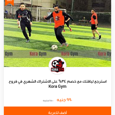
خصم
استرجع لياقتك مع خصم 34% على الاشتراك الشهري في فروع
Kora Gym
990 جنيه
1500 جنيه
أضف للعربة