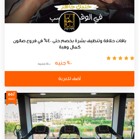
باقات حلاقة وتنظيف بشرة بخصم حتى 40% في فروع صالون
كمال وهبة
900 جنيه
1400 جنيه
أضف للعربة
55٪
خصم