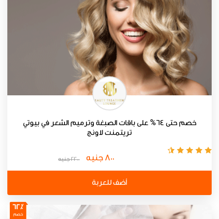
خصم حتى 64% على باقات الصبغة وترميم الشعر في بيوتي
تريتمنت لاونج
800 جنيه
2200 جنيه
أضف للعربة
62٪
خصم