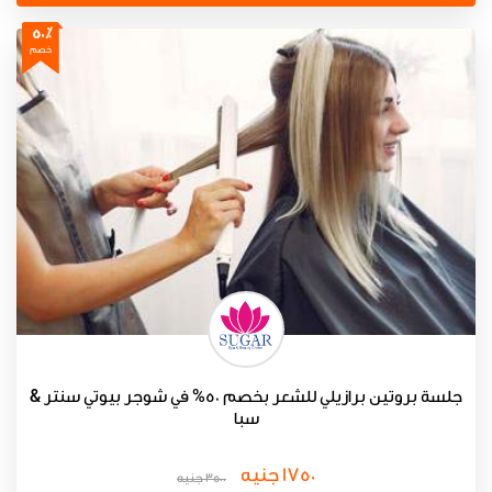
50٪
خصم
جلسة بروتين برازيلي للشعر بخصم 50% في شوجر بيوتي سنتر &
سبا
1750 جنيه
3500 جنيه