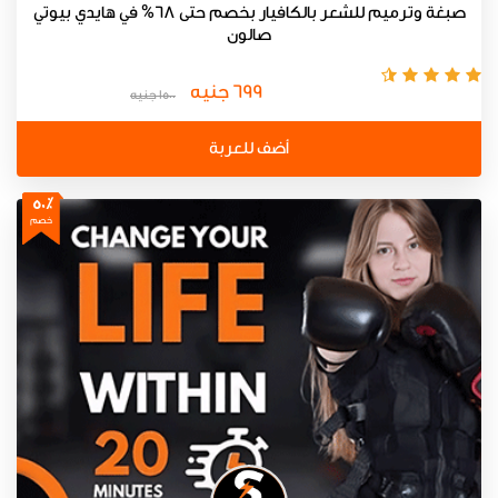
صبغة وترميم للشعر بالكافيار بخصم حتى 68% في هايدي بيوتي
صالون
699 جنيه
1500 جنيه
أضف للعربة
50٪
خصم