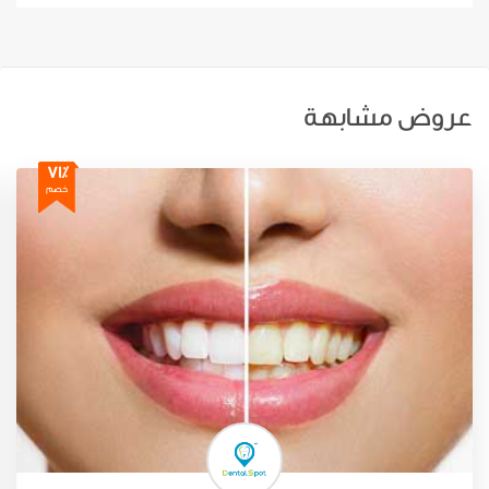
عروض مشابهة
71٪
خصم