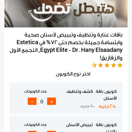
باقات عناية وتنظيف وتبييض لأسنان صحية
وابتسامة جميلة بخصم حتى 72% في Estetica
Egypt Elite - Dr. Hany Elsaadany, التجمع الأول
والزقازيق!
اختر نوع الكوبون
كوبون باقة كشف وتنظيف
عدد الكوبونات
الأسنان
-
+
250 جنيه
900 جنيه
كوبون باقة تبييض الأسنان
عدد الكوبونات
بالليزر