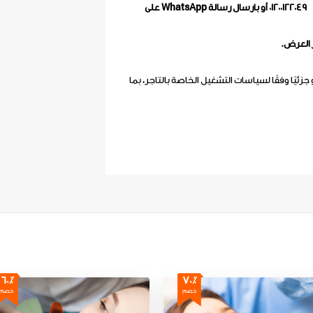
01200122049 أو بارسال رسالة WhatsApp على
12000 جنيه
000
 العرض.
 جزئيًا وفقًا لسياسات التشغيل الخاصة بالتاجر، بما
60٪
70٪
خصم
خصم