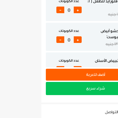
كوبون جلسة فلورايد للطفل (2:
عدد الكوبونات
-
+
يه
حشو أبيض
عدد الكوبونات
مبوست'
-
+
1 جنيه
بييض الأسنان
عدد الكوبونات
-
+
 جنيه
أضف للعربة
شراء سريع
 عصب
عدد الكوبونات
نيه
-
+
التواصل
 طربوش زيركونيا
عدد الكوبونات