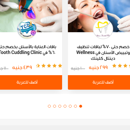
خصم حتى 70% لباقات تنظيف
باقات العناية بالأسنان بخصم حت
وتبييض الأسنان في Wellness
60% في Tooth Cuddling Clinic
دينتال كلينك
299 جنيه
439 جنيه
1000 جنيه
1100 جنيه
أضف للعربة
أضف للعربة