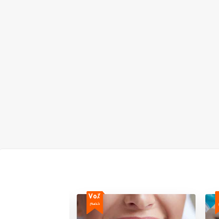
-
+
25 جنيه
75٪
خصم