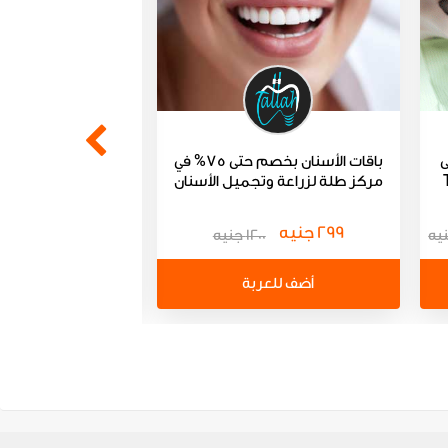
ى
باقات الأسنان بخصم حتى 75% في
باقات تنظيف وتبي
مركز طلة لزراعة وتجميل الأسنان
pt Elite
299 جنيه
250 جنيه
1200 جنيه
أضف للعربة
أضف للعر