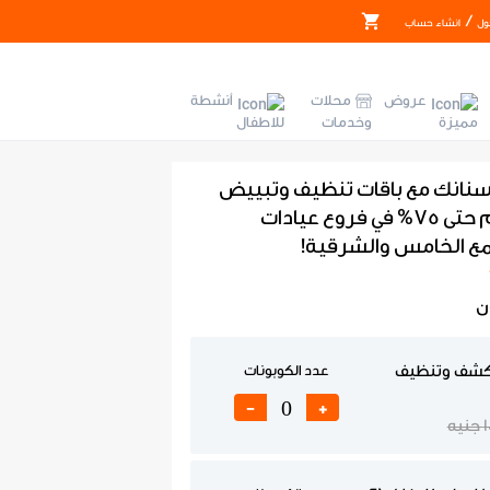
/
ول
انشاء حساب
عروض
محلات
أنشطة
مميزة
وخدمات
للاطفال
أسنانك مع باقات تنظيف وتبييض
الأسنان بخصم حتى 75% في فروع عيادات
جمع الخامس والشرقية!
ن
كشف وتنظيف
عدد الكوبونات
-
+
نيه