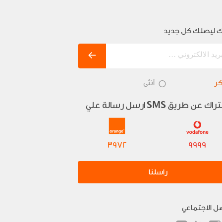
 ليصلك كل جديد
ر
أنثى
تراك عن طريق
ارسل رسالة علي
SMS
3972
9999
راسلنا
صل الاجتماعي