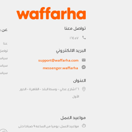
تواصل معنا
عن و
16457
عنا
البريد الالكتروني
تواصل
سياسة
support@waffarha.com
سياسة
messenger.waffarha
سياسة
العنوان
٢٦ شارع عدلي - وسط البلد - القاهرة - الدور
الأول
مواعيد العمل
مواعيد العمل: يوميا من الساعه 9 صباحا حتى