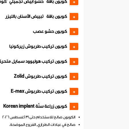
كوبون باقة حشو أبيض تجميلي 'ك
+
كوبون باقة تبييض الأسنان بالليزر
+
كوبون حشو عصب
+
كوبون تركيب طربوش زيركونيا
+
كوبون تركيب هوليوود سمايل متحرك
+
كوبون تركيب طربوش Zolid
+
كوبون تركيب طربوش E-max
+
كوبون زراعة سنّة Korean implant
+
الكوبون صالح للاستخدام حتى 31 أغسطس 2026
صالح في عيادات الطرازي, الفروع الموضحة.