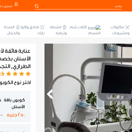
تسجيل دخ
مأكولات
أكلات شم
انشطة
فنادق وأكوا
الصحة
ومشروبات
النسيم
وترفيه
بارك
والجمال
عناية فائقة ل
الطرازي, الت
اختر نوع الكوبو
كوبون باقة 
الأسنان
250 جنيه
1000 ج