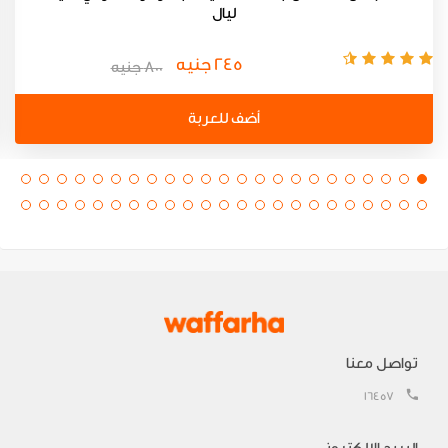
ليال
245 جنيه
800 جنيه
أضف للعربة
تواصل معنا
16457