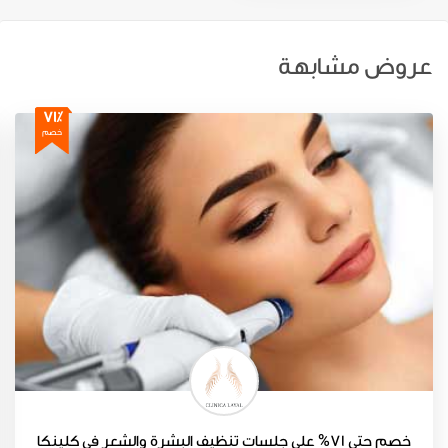
عروض مشابهة
71٪
خصم
خصم حتى 71% على جلسات تنظيف البشرة والشعر في كلينكا