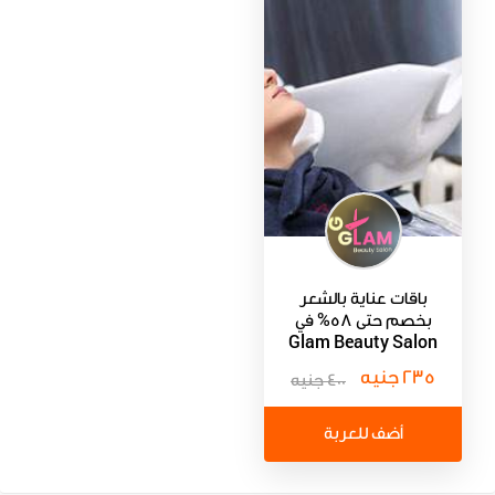
باقات عناية بالشعر
بخصم حتى 58% في
Glam Beauty Salon
235 جنيه
400 جنيه
أضف للعربة