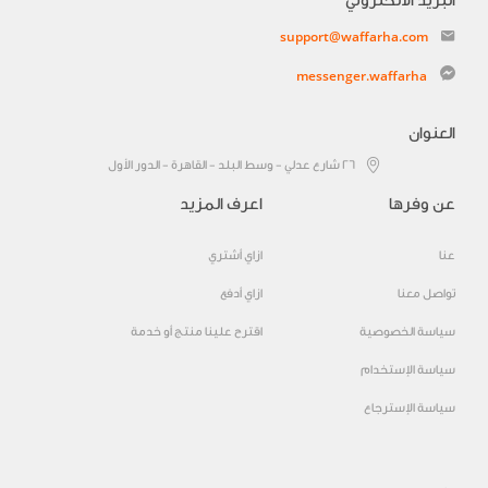
البريد الالكتروني
support@waffarha.com
messenger.waffarha
العنوان
٢٦ شارع عدلي - وسط البلد - القاهرة - الدور الأول
عن وفرها
اعرف المزيد
عنا
ازاي أشتري
تواصل معنا
ازاي أدفع
سياسة الخصوصية
اقترح علينا منتج أو خدمة
سياسة الإستخدام
سياسة الإسترجاع