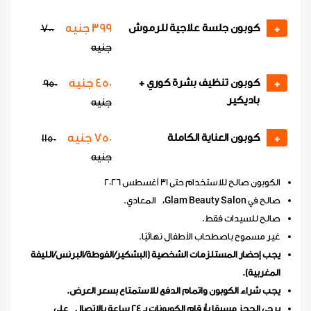
399 جنيه
كوبون جلسة علاجية للرموش
700
+
جنيه
450 جنيه
كوبون تنظيف بشرة كوري +
950
+
باديكير
جنيه
750 جنيه
كوبون العناية الكاملة
1150
+
جنيه
الكوبون صالح للاستخدام حتى 31 أغسطس 2026
صالح في Glam Beauty Salon، المعادي.
صالح للسيدات فقط.
غير مسموح باصطحاب الأطفال نهائيًا.
يجب إحضار المستلزمات الشخصية (البشكير/الفوطة/البرنس/الليفة
المغربية).
يجب شراء الكوبون واتمام الدفع للاستمتاع بسعر العرض.
يرجى الحجز مسبقا بأرقام الكوبونات بـ 24 ساعة بالاتصال على