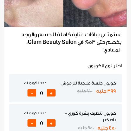
استمتعي بباقات عناية كاملة للجسم والوجه
بخصم حتى 53% في Glam Beauty Salon،
المعادي!
اختر نوع الكوبون
كوبون جلسة علاجية للرموش
عدد الكوبونات
399 جنيه
700 جنيه
-
+
كوبون تنظيف بشرة كوري +
عدد الكوبونات
باديكير
-
+
450 جنيه
950 جنيه