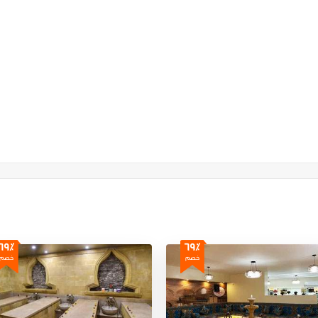
69٪
69٪
خصم
خصم