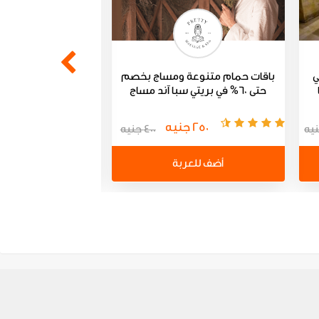
ي
باقات حمام متنوعة ومساج بخصم
جلسات مساج وحجا
حتى 60% في بريتي سبا آند مساج
55% في شيل أوت مساج
250 جنيه
235 جنيه
400 جنيه
أضف للعربة
أضف للعر