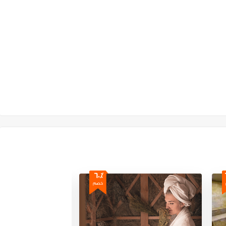
60٪
خصم