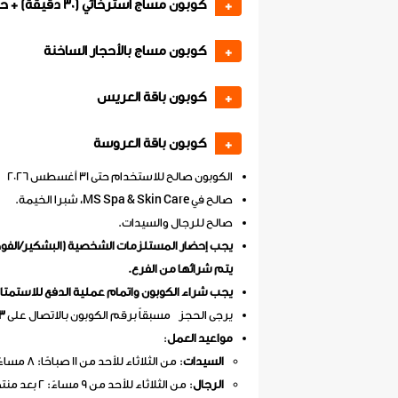
كوبون مساج استرخائي (30 دقيقة) + حجامة جافة
+
كوبون مساج بالأحجار الساخنة
+
كوبون باقة العريس
+
كوبون باقة العروسة
+
الكوبون صالح للاستخدام حتى 31 أغسطس 2026
صالح في MS Spa & Skin Care، شبرا الخيمة.
صالح للرجال والسيدات.
يجب إحضار المستلزمات الشخصية (البشكير/الفوطة
يتم شرائها من الفرع.
يجب شراء الكوبون واتمام عملية الدفع للاستمتا
يرجى الحجز مسبقاً برقم الكوبون بالاتصال على
3
مواعيد العمل
:
السيدات
: من الثلاثاء للأحد من 11 صباحًا: 8 مساءً
الرجال
: من الثلاثاء للأحد من 9 مساءً: 2 بعد منتصف الليل.