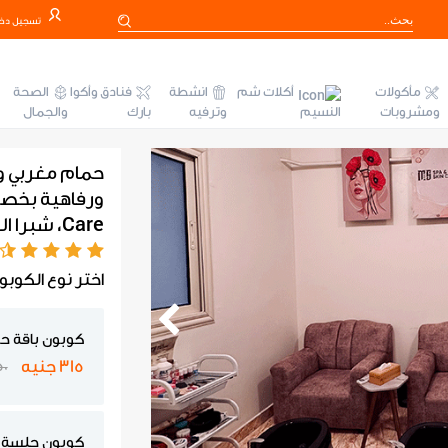
تسجيل دخ
مأكولات
أكلات شم
انشطة
فنادق وأكوا
الصحة
ومشروبات
النسيم
وترفيه
بارك
والجمال
حمام مغربي و
Care، شبرا الخيمة!
اختر نوع الكوبو
كوبون باقة ح
315 جنيه
450
كوبون جلسة ح