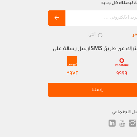
 ليصلك كل جديد
ر
أنثى
تراك عن طريق
ارسل رسالة علي
SMS
3972
9999
راسلنا
صل الاجتماعي