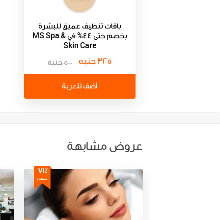
باقات تنظيف عميق للبشرة
بخصم حتى 44% في MS Spa &
Skin Care
325 جنيه
500 جنيه
أضف للعربة
عروض مشابهة
71٪
خصم