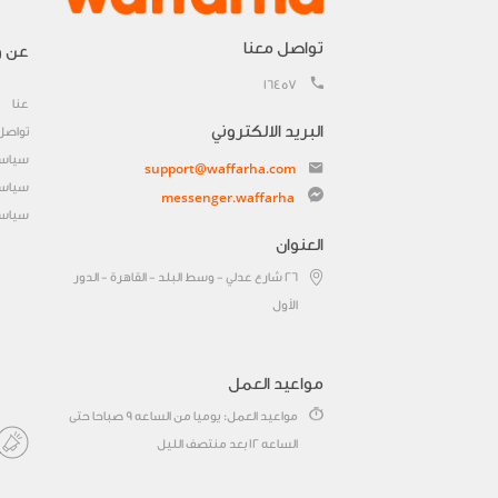
تواصل معنا
عن و
16457
عنا
البريد الالكتروني
تواصل
سياسة
support@waffarha.com
سياسة
messenger.waffarha
سياسة
العنوان
٢٦ شارع عدلي - وسط البلد - القاهرة - الدور
الأول
مواعيد العمل
مواعيد العمل: يوميا من الساعه 9 صباحا حتى
الساعه 12 بعد منتصف الليل