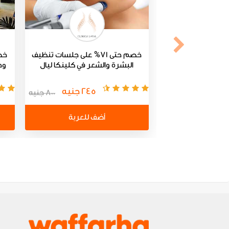
خصم حتى 71% على جلسات تنظيف
البشرة والشعر في كلينكا ليال
وح
245 جنيه
800 جنيه
أضف للعربة