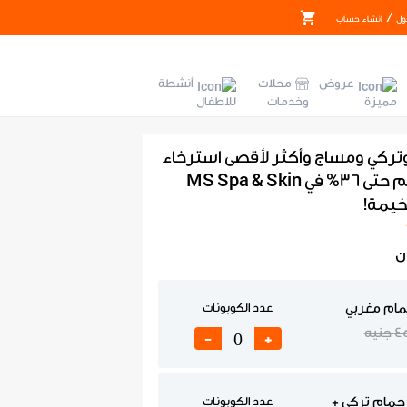
/
ول
انشاء حساب
عروض
محلات
أنشطة
مميزة
وخدمات
للاطفال
تركي ومساج وأكثر لأقصى استرخاء
ورفاهية بخصم حتى 36% في MS Spa & Skin
ن
مام مغربي
عدد الكوبونات
 جنيه
-
+
مام تركي +
عدد الكوبونات