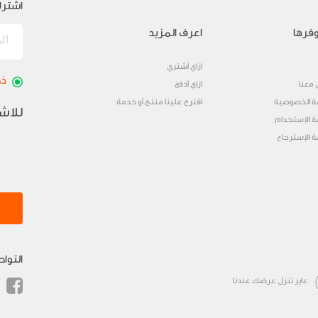
اشترك
فرها
اعرف المزيد
ازاي أشتري
ذك
 معنا
ازاي أدفع
 الخصوصية
اقترح علينا منتج أو خدمة
للاش
 الإستخدام
 الإسترجاع
التوا
عايز تنزل عرضك عندنا