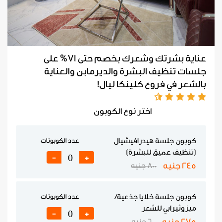
عناية بشرتك وشعرك بخصم حتى 71% على
جلسات تنظيف البشرة والديرمابن والعناية
بالشعر في فروع كلينكا ليال!
اختر نوع الكوبون
كوبون جلسة هيدرافيشيال
عدد الكوبونات
(تنظيف عميق للبشرة)
-
+
245 جنيه
800 جنيه
كوبون جلسة خلايا جذعية/
عدد الكوبونات
ميزوثيرابي للشعر
-
+
275 جنيه
600 جنيه