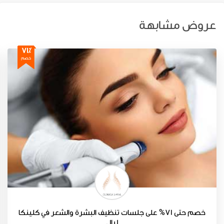
عروض مشابهة
71٪
خصم
خصم حتى 71% على جلسات تنظيف البشرة والشعر في كلينكا
ليال