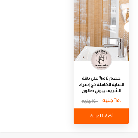
خصم 54% على باقة
العناية الكاملة في إسراء
الشريف بيوتي صالون
650 جنيه
1400 جنيه
أضف للعربة