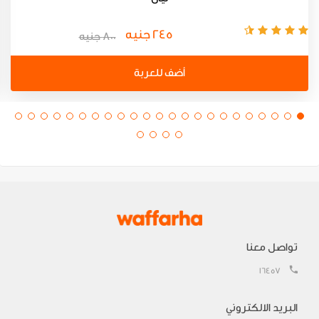
245 جنيه
800 جنيه
أضف للعربة
تواصل معنا
16457
البريد الالكتروني