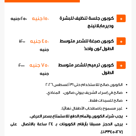
150 جنيه
كوبون جلسة تنظيف للبشرة
+
250 جنيه
وديرمابلانينج
450 جنيه
كوبون صبغة للشعر متوسط
1200
+
الطول 'لون واحد'
جنيه
750 جنيه
كوبون ترميم للشعر متوسط
2000
+
الطول
جنيه
الكوبون صالح للاستخدام حتى 31 أغسطس 2026
صالح في إسراء الشريف بيوتي صالون، المعادي.
صالح للسيدات فقط.
غير مسموح باصطحاب الأطفال نهائيًا.
يجب شراء الكوبون واتمام الدفع للاستمتاع بسعر العرض.
يرجى الحجز مسبقا بأرقام الكوبونات بـ 24 ساعة بالاتصال على
(01033450127).