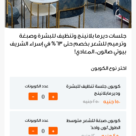
جلسات ديرما بلانينج وتنظيف للبشرة وصبغة
وترميم للشعر بخصم حتى 63% في إسراء الشريف
بيوتي صالون، المعادي!
اختر نوع الكوبون
كوبون جلسة تنظيف للبشرة
عدد الكوبونات
وديرمابلانينج
-
+
150 جنيه
250 جنيه
كوبون صبغة للشعر متوسط
عدد الكوبونات
الطول 'لون واحد'
-
+
450 جنيه
1200 جنيه