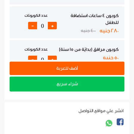
كوبون 4 ساعات استضافة
عدد الكوبونات
للطفل
-
+
280 جنيه
400 جنيه
كوبون مرافق (بدايًة من 15 سنة)
عدد الكوبونات
50 جنيه
-
+
أضف للعربة
شراء سريع
انشر علي مواقع التواصل