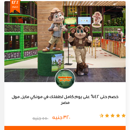
42٪
خصم
خصم حتى 42% على يوم كامل لطفلك في مونكي مايز, مول
مصر
320 جنيه
550 جنيه