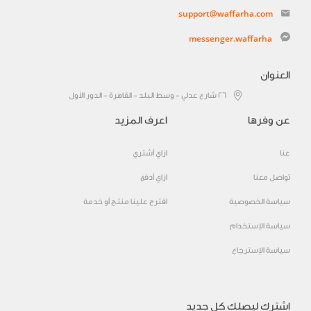
support@waffarha.com
messenger.waffarha
العنوان
٢٦ شارع عدلي - وسط البلد - القاهرة - الدور الأول
عن وفرها
اعرف المزيد
عنا
ازاي أشتري
تواصل معنا
ازاي أدفع
سياسة الخصوصية
اقترح علينا منتج أو خدمة
سياسة الإستخدام
سياسة الإسترجاع
اشترك ليصلك كل جديد