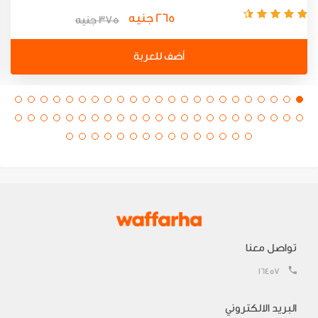
265 جنيه
375 جنيه
أضف للعربة
تواصل معنا
16457
البريد الالكتروني