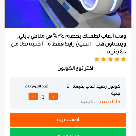
وقت ألعاب لطفلك بخصم 34% في ملاهي بابلي,
ويستاون هب - الشيخ زايد! فقط 265 جنيه بدلا من
400 جنيه
اختر نوع الكوبون
كوبون رصيد ألعاب بقيمة 400
عدد الكوبونات
جنيه
-
+
265 جنيه
400 جنيه
أضف للعربة
شراء سريع