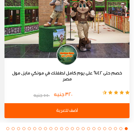
خصم حتى 42% على يوم كامل لطفلك في مونكي مايز, مول
مصر
320 جنيه
550 جنيه
أضف للعربة