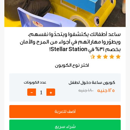
ساعد أطفالك يكتشفوا ويتحدّوا نفسهم،
ويطوّروا مهاراتهم في أجواء من المرح والأمان
بخصم 31% في Stellar Station!
اختر نوع الكوبون
كوبون ساعة دخول لطفل
عدد الكوبونات
125 جنيه
180 جنيه
-
+
أضف للعربة
شراء سريع