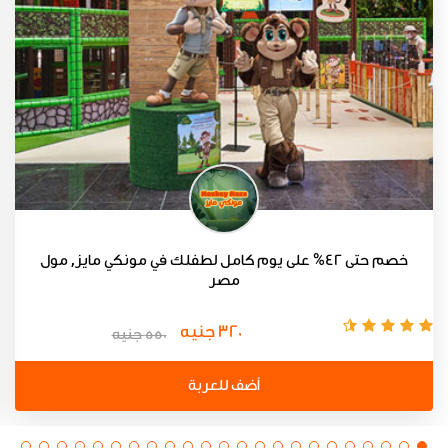
خصم حتى 42% على يوم كامل لطفلك في مونكي مايز, مول
مصر
320 جنيه
550 جنيه
أضف للعربة