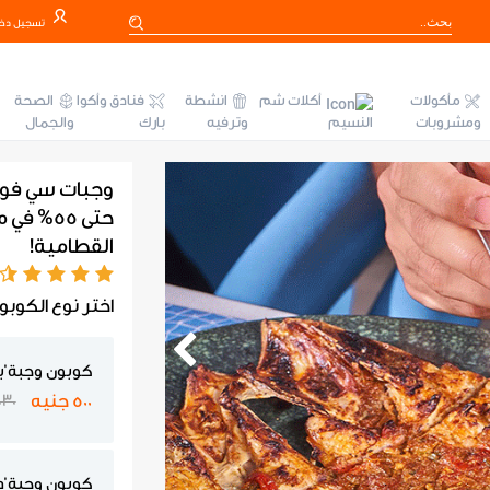
تسجيل دخ
مأكولات
أكلات شم
انشطة
فنادق وأكوا
الصحة
ومشروبات
النسيم
وترفيه
بارك
والجمال
وجبات سي فو
حتى 55%
القطامية!
اختر نوع الكوبو
كوبون وجبة 'ب
500 جنيه
1030 جن
كوبون وجبة '