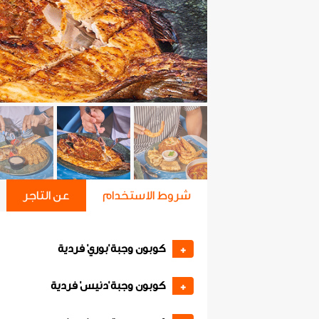
شروط الاستخدام
عن التاجر
كوبون وجبة 'بوري' فردية
+
كوبون وجبة 'دنيس' فردية
+