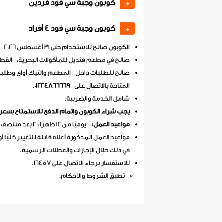
كوبون وجبة سي فود فردين
+
كوبون وجبة سي فود 4 أفراد
+
الكوبون صالح للاستخدام حتى 31 أغسطس 2026
صالح في مطعم قنديل للمأكولات البحرية، القطا
صالح للطلبات داخل المطعم والتيك أواي وطلبا
المتاحة بالاتصال على
01224866669
.
شامل الخدمة والضريبة.
يجب شراء الكوبون واتمام الدفع للاستمتاع بسعر
مواعيد العمل:
يوميًا من 12 ظهرًا: 2 بعد منتصف الليل.
مواعيد العمل المذكورة أعلاه قابلة للتغيير كليًا أو
في ذلك خلال الإجازات والعطلات الرسمية.
للاستفسار برجاء الاتصال على 16457.
تطبق الشروط والأحكام.