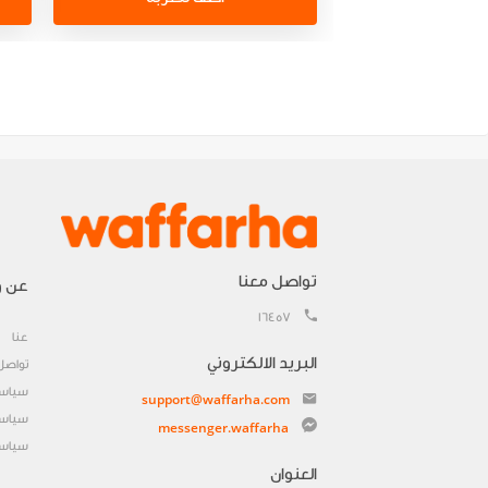
تواصل معنا
عن و
16457
عنا
البريد الالكتروني
تواصل
سياسة
support@waffarha.com
سياسة
messenger.waffarha
سياسة
العنوان