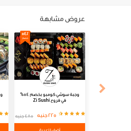
عروض مشابهة
54٪
خصم
وجبة سوشي كومبو بخصم 54%
وج
في فروع Zi Sushi
225 جنيه
485 جنيه
أضف للعربة