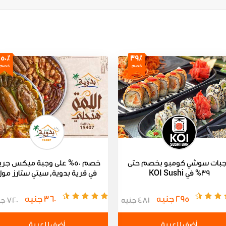
50٪
39٪
خصم
خصم
بات سوشي كومبو بخصم حتى
خصم 50% على وجبة ميكس جر
39% في KOI Sushi
في قرية بدوية, سيتي ستارز مول
295 جنيه
360 جنيه
481 جنيه
720 جنيه
أضف للعربة
أضف للعربة