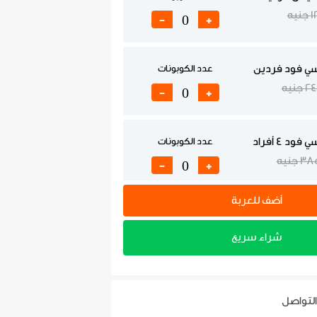
نيه
-
+
ي فود فردين
عدد الكوبونات
جنيه
-
+
د 4 أفراد
عدد الكوبونات
3 جنيه
-
+
أضف للعربة
شراء سريع
التواصل