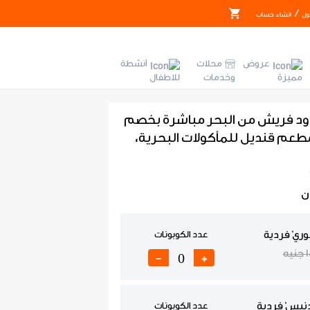
/
ول
انشاء حساب
عروض
محلات
أنشطة
مميزة
وخدمات
للاطفال
ود فريش من البحر مباشرة بخصم
 في مطعم قنديل للمأكولات البحرية،
ن
وري' فردية
عدد الكوبونات
يه
-
+
دنيس' فردية
عدد الكوبونات