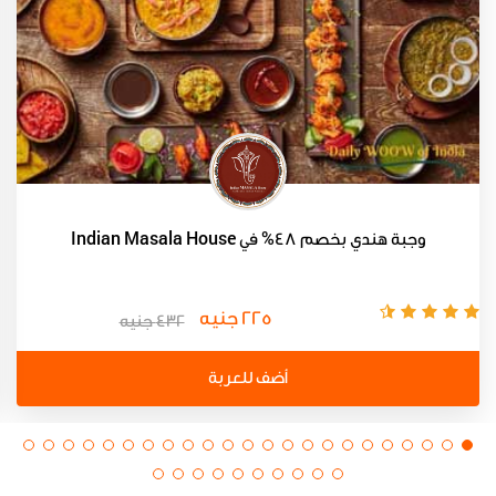
وجبة هندي بخصم 48% في Indian Masala House
225 جنيه
432 جنيه
أضف للعربة