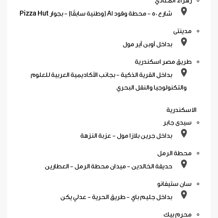
زهراء المعادي
شارع 50 - محطة وقود A1 (وطنية سابقًا) - بجوار Pizza Hut
مدينتى
بداخل أوبن آير مول
طريق مصر اسكندرية
بداخل القرية الذكية - بجانب الأكاديمية العربية للعلوم
والتكنولوجيا والنقل البحري
الاسكندرية
سيدى جابر
بداخل جرين بلازا مول - عزبة النزهة
محطة الرمل
حديقة الخالدين - ميدان محطة الرمل - العطارين
سان ستيفانو
بداخل جليم باي - طريق الحرية - عدلي يكن
محرم بيك