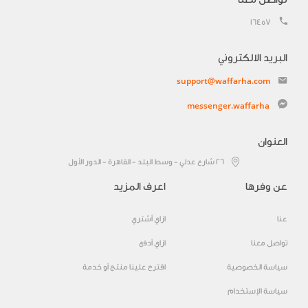
16457
البريد الالكتروني
support@waffarha.com
messenger.waffarha
العنوان
٢٦ شارع عدلي - وسط البلد - القاهرة - الدور الأول
عن وفرها
اعرف المزيد
عنا
ازاي أشتري
تواصل معنا
ازاي أدفع
سياسة الخصوصية
اقترح علينا منتج أو خدمة
سياسة الإستخدام