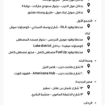
بداخل مول العرب - يجوار سعودي ماركت - بوابة 11
بداخل سويل ليك مول - طريق وصلة دهشور
التجمع الأول
محطة وقود OLA - شارع يوسف السباعي - كومباوند سوان
ليك
محطة وقود موبيل النرجس - بجوار مسجد المصطفى
كومباوند ميفيدا - بداخل Lake district
محطة وقود Fuel Up مصطفى كامل - محور مصطفى كامل
وسط البلد
19 شارع طلعت حرب - قصر النيل
20 شارع طلعت حرب - Americana Hub - الفوود كورت
مصر الجديدة
63 شارع عثمان بن عفان - سفير
13 شارع الخليفة المأمون - منشية البكري
الرحاب