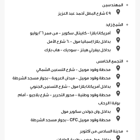
المهندسين
49 شارع البطل أحمد عبد العزيز
الشيخ زايد
أمريكانا بلازا - كابيتال سكوير - من ممر 26 يوليو
بداخل بلازا إسبانيا مول - 60 شارع الأمل
بداخل بيفرلي هيلز - سوديك - هاب بارك
التجمع الخامس
محطة وقود موبيل - شارع التسعين الشمالي
محطة وقود موبيل - ميدان العروبة - بجوار مسجد الشرطة
بداخل أمريكانا بلازا مول - شارع التسعين الجنوبي
محطة وقود وطنية - محور التحرير - شارع بلاجيو - أمام
بوابة 1 الرحاب
بداخل وان جولدن سكوير مول
محطة وقود موبيل CFC - بجوار مسجد الشرطة
مدينة السادس من أكتوبر
بداخل مول مصر - طريق الواحات