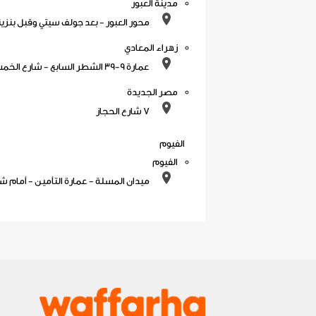
مدينة العبور
محور العبور - بعد جولف سيتي وقبل بنزينة ill out
زهراء المعادي
عمارة 9-39 الشطر السابع - شارع الخمسين - ميدان بيتشو
مصر الجديدة
7 شارع الحجاز
الفيوم
الفيوم
ميدان المسلة - عمارة التأمين - أمام شركة الغاز - ت: 85666