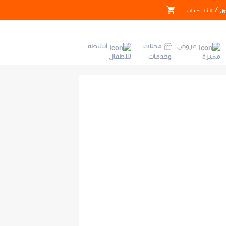
/
ول
انشاء حساب
عروض
محلات
أنشطة
مميزة
وخدمات
للاطفال