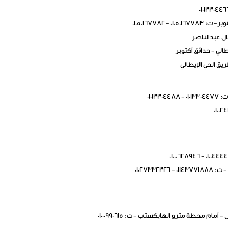
ل عبدالناصر
لي - حدائق أكتوبر
يق الحي الإيطالي
01013
ام محطة مترو الهايكستب - ت: 01000990615