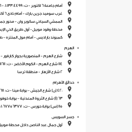
أمام جامعة 6 اكتوبر - ت: 01013304499 - 01013304466
غرب سوميد جرين بارك - أمام نادى 6 أكتوبر- ت: 01050167783 - 01050167782
الممشي السياحي سكوير وان - محور جما
محطة وقود موبيل- أول طريق الحي الإيطا
كمبوند باراديس - أمام مول المنتزه - طر
الهرم
شارع الهرم - المنصورية بجوار كارفور - ت: 01013304477 - 304488
114 شارع الهرم - الكوم الأخضر - ت: 01002411611
2 شارع الأزهار - منطقة ترسا
حدائق الأهرام
420 (ن) شارع الجيش - بوابة مينا - ت: 01004444611 - 01000628946
63 (أ) شارع الثروة المعدنية - بوابة خوفو - ت: 01143771888 - 01027332326
115 (س) بوابة حورس - ت: 01067756377
جسر السويس
أول جمال عبد الناصر, داخل محطة موبيل - أم