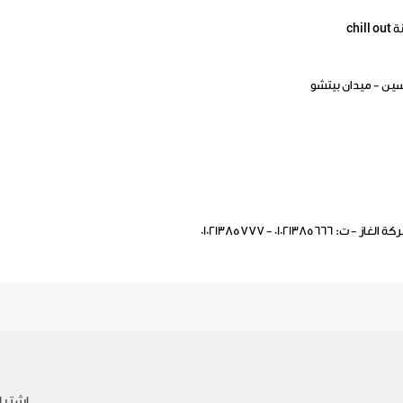
ch
010213 - 01021385777
اشترك