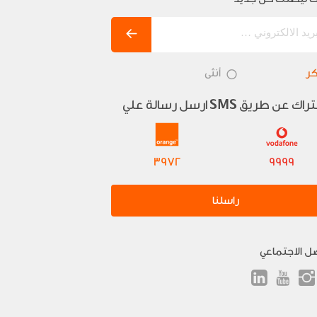
ر
أنثى
تراك عن طريق
ارسل رسالة علي
SMS
3972
9999
راسلنا
صل الاجتماعي