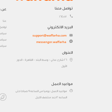
تواصل معنا
عن و
16457
عنا
البريد الالكتروني
تواصل
سياسة
support@waffarha.com
سياسة
messenger.waffarha
سياسة
العنوان
٢٦ شارع عدلي - وسط البلد - القاهرة - الدور
الأول
مواعيد العمل
مواعيد العمل: يوميا من الساعه 9 صباحا حتى
الساعه 12 بعد منتصف الليل