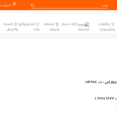
تسجيل دخ
مأكولات
أكلات شم
انشطة
فنادق وأكوا
الصحة
ومشروبات
النسيم
وترفيه
بارك
والجمال
- ت: 01011116184