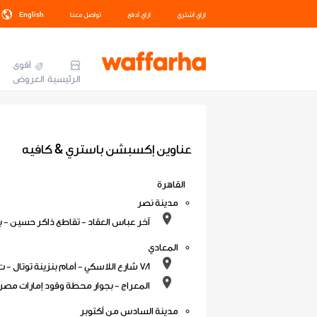
ازاي أشتري
ازاي أدفع
تواصل معنا
English
أقوى
الرئيسية
العروض
عناوين إكسبشن باستري & كافيه
القاهرة
مدينة نصر
آخر عباس العقاد - تقاطع ذاكر حسين - بجوار إنبي 
المعادي
7/1 شارع اللاسكي - أمام بنزينة توتال - ت: 01067756877
المعراج - بجوار محطة وقود إمارات مصر
مدينة السادس من أكتوبر