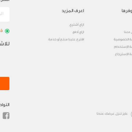
فرها
اعرف المزيد
ازاي أشتري
ذك
 معنا
ازاي أدفع
 الخصوصية
اقترح علينا منتج أو خدمة
للاش
 الإستخدام
 الإسترجاع
التوا
عايز تنزل عرضك عندنا