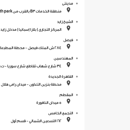
مدينتى
منطقة الخدمات B3 بالقرب من South park - ت: 01028867114
الشيخ زايد
المركز التجارى ( بلازا إسبانيا ) مدخل زايد 4
فيصل
284 ش الملك فيصل - محطة المطبعة - ت: 01026009880
المهندسين
34 شارع شهاب تقاطع شارع سوريا - ت: 01005956995 - 01011116184
القاهرة الجديدة
محطة بنزين التعاون - ميدان رامى هلال - خلف ج
المقطم
5 ميدان النافورة
التجمع الخامس
162 التسعين الشمالي - قسم أول