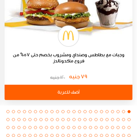
وجبات مع بطاطس وصنداي ومشروب بخصم حتى 57% من
فروع ماكدونالدز
79 جنيه
120 جنيه
أضف للعربة