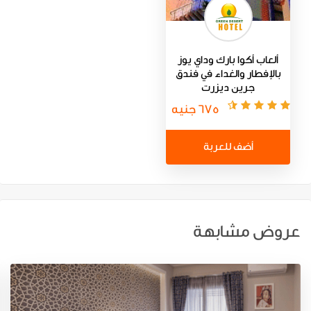
ألعاب أكوا بارك وداي يوز
بالإفطار والغداء في فندق
جرين ديزرت
675 جنيه
أضف للعربة
عروض مشابهة