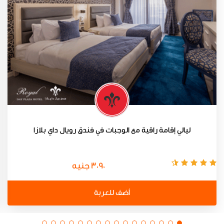
ليالي إقامة راقية مع الوجبات في فندق رويال داي بلازا
3090 جنيه
أضف للعربة