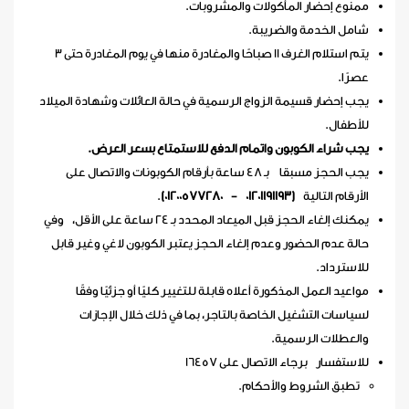
ممنوع إحضار المأكولات والمشروبات.
شامل الخدمة والضريبة.
يتم استلام الغرف 11 صباحًا والمغادرة منها في يوم المغادرة حتى 3
عصرًا.
يجب إحضار قسيمة الزواج الرسمية في حالة العائلات وشهادة الميلاد
للأطفال.
يجب شراء الكوبون واتمام الدفع للاستمتاع بسعر العرض.
يجب الحجز مسبقا بـ 48 ساعة بأرقام الكوبونات والاتصال على
الأرقام التالية
(01201191193 - 01200577280)
.
يمكنك إلغاء الحجز قبل الميعاد المحدد بـ 24 ساعة على الأقل، وفي
حالة عدم الحضور وعدم إلغاء الحجز يعتبر الكوبون لاغي وغير قابل
للاسترداد.
مواعيد العمل المذكورة أعلاه قابلة للتغيير كليًا أو جزئيًا وفقًا
لسياسات التشغيل الخاصة بالتاجر، بما في ذلك خلال الإجازات
والعطلات الرسمية.
للاستفسار برجاء الاتصال على 16457
تطبق الشروط والأحكام.​