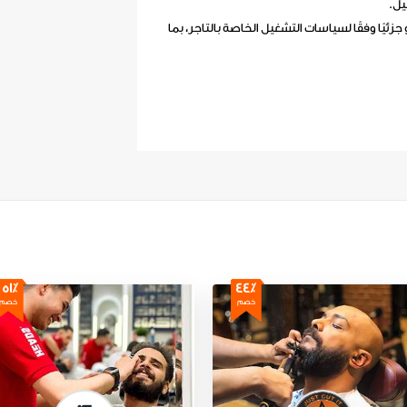
 جزئيًا وفقًا لسياسات التشغيل الخاصة بالتاجر، بما
51٪
44٪
خصم
خصم