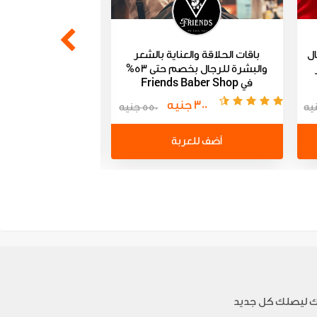
ال
باقات الحلاقة والعناية بالشعر
باقات حلاقة وتن
والبشرة للرجال بخصم حتى 53%
بخصم حت
في Friends Baber Shop
صالون
300 جنيه
375 جنيه
550 جنيه
أضف للعربة
أضف للعر
 ليصلك كل جديد