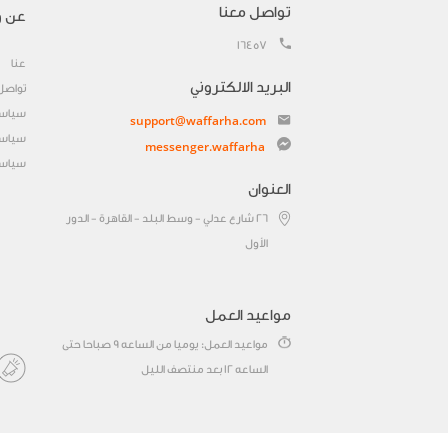
تواصل معنا
عن و
16457
عنا
البريد الالكتروني
تواصل
سياسة
support@waffarha.com
سياسة
messenger.waffarha
سياسة
العنوان
٢٦ شارع عدلي - وسط البلد - القاهرة - الدور
الأول
مواعيد العمل
مواعيد العمل: يوميا من الساعه 9 صباحا حتى
الساعه 12 بعد منتصف الليل