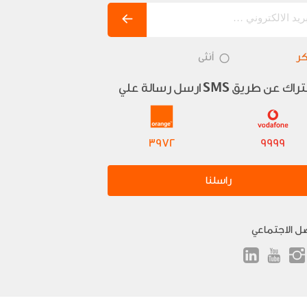
ر
أنثى
تراك عن طريق
ارسل رسالة علي
SMS
3972
9999
راسلنا
صل الاجتماعي