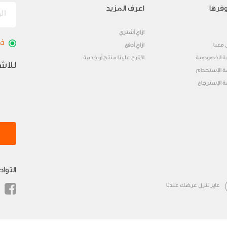
فرها
اعرف المزيد
ازاي أشتري
ذك
 معنا
ازاي أدفع
 الخصوصية
اقترح علينا منتج أو خدمة
للاش
 الإستخدام
 الإسترجاع
التوا
عايز تنزل عرضك عندنا