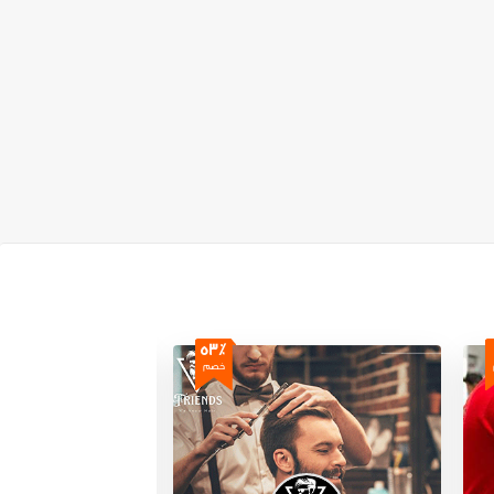
53٪
خصم