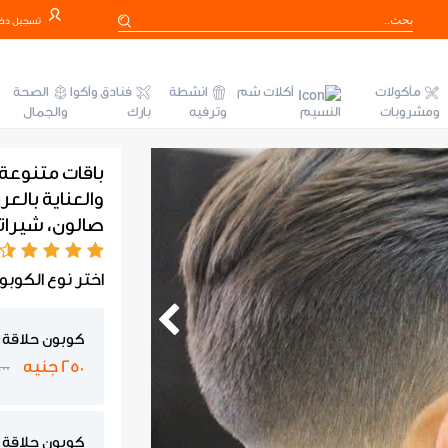
تسجيل دخ
مأكولات
أكلات شم
انشطة
فنادق وأكوا
الصحة
ومشروبات
النسيم
وترفيه
بارك
والجمال
باقات متنوعة
صالون، شيرات
اختر نوع الكوبو
كوبون حلاقة
250 جنيه
400 ج
كوبون حلاقة 