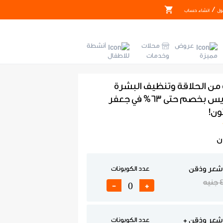
/
ول
انشاء حساب
عروض
محلات
أنشطة
مميزة
وخدمات
للاطفال
 من الحلاقة وتنظيف البشرة
والعناية بالعريس بخصم حتى 63% في جعفر
ون!
ن
 شعر وذقن
عدد الكوبونات
نيه
-
+
شعر وذقن +
عدد الكوبونات