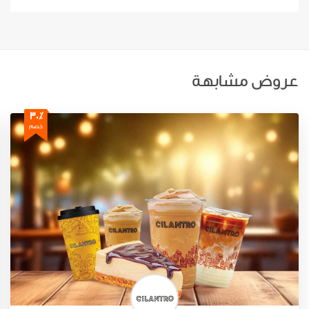
عروض مشابهة
30٪
خصم