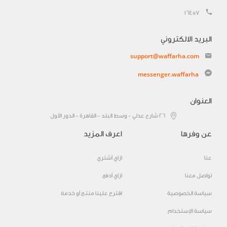
16457
البريد الالكتروني
support@waffarha.com
messenger.waffarha
العنوان
٢٦ شارع عدلي - وسط البلد - القاهرة - الدور الأول
عن وفرها
اعرف المزيد
عنا
ازاي أشتري
تواصل معنا
ازاي أدفع
سياسة الخصوصية
اقترح علينا منتج أو خدمة
سياسة الإستخدام