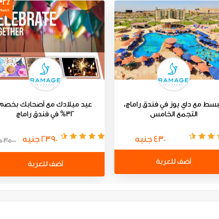
32٪
خصم
بسط مع داي يوز في فندق راماچ،
عيد ميلادك مع أصحابك بخصم
التجمع الخامس
32% في فندق راماچ
430 جنيه
2390 جنيه
3500 جنيه
أضف للعربة
أضف للعربة