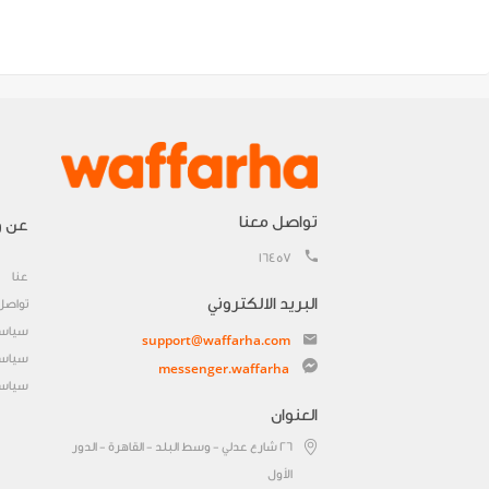
تواصل معنا
عن و
16457
عنا
البريد الالكتروني
تواصل
سياسة
support@waffarha.com
سياسة
messenger.waffarha
سياسة
العنوان
٢٦ شارع عدلي - وسط البلد - القاهرة - الدور
الأول