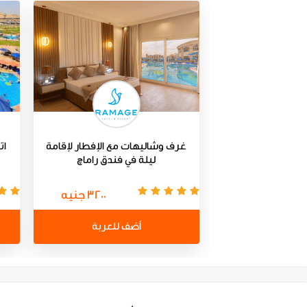
غرف وشاليهات مع الإفطار لإقامة
ات
ليلة في فندق راماچ
3200 جنيه
أضف للعربة