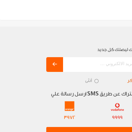
 ليصلك كل جديد
ر
أنثى
تراك عن طريق
ارسل رسالة علي
SMS
3972
9999