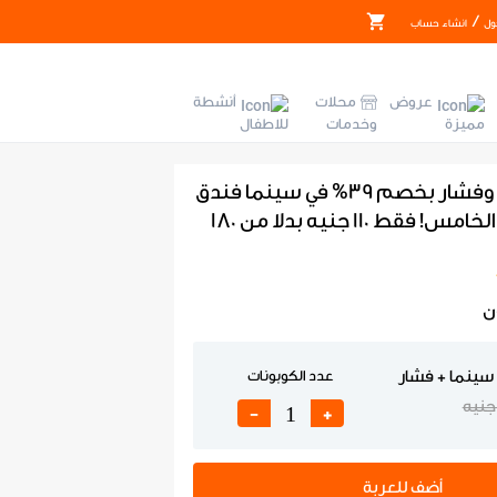
/
ول
انشاء حساب
عروض
محلات
أنشطة
مميزة
وخدمات
للاطفال
تذكرة سينما وفشار بخصم 39% في سينما فندق
راماچ، التجمع الخامس! فقط 110 جنيه بدلا من 180
ن
سينما + فشار
عدد الكوبونات
-
+
أضف للعربة