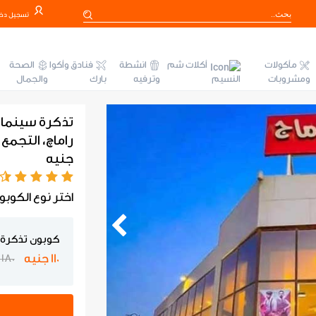
تسجيل دخ
مأكولات
أكلات شم
انشطة
فنادق وأكوا
الصحة
ومشروبات
النسيم
وترفيه
بارك
والجمال
جنيه
اختر نوع الكوبو
كوبون تذكرة 
110 جنيه
180 جنيه