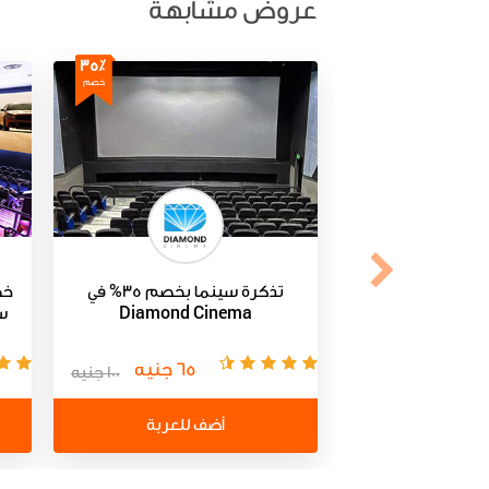
عروض مشابهة
35٪
خصم
تذكرة سينما بخصم 35% في
Diamond Cinema
س
65 جنيه
100 جنيه
أضف للعربة