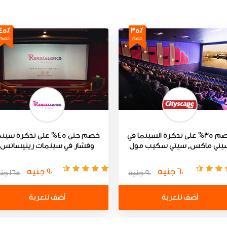
45٪
35٪
خصم
خصم
خصم 35% على تذكرة السينما في
خصم حتى 45% على تذكرة سين
يني ماكس, سيتي سكيب مول
وفشار في سينمات رينيسانس
60 جنيه
90 جنيه
90 جنيه
165 جنيه
أضف للعربة
أضف للعربة