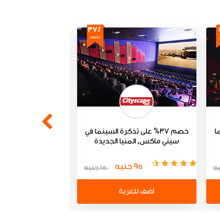
37٪
خصم
ما
خصم 37% على تذكرة السينما في
أجدد الأفلام وأفضل
سيني ماكس, المنيا الجديدة
بخصم حت
سينما
95 جنيه
290 جنيه
150 جنيه
أضف للعربة
أضف للعر