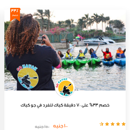
33٪
خصم
خصم 33% على 70 دقيقة كياك للفرد في جو كياك
100 جنيه
150 جنيه