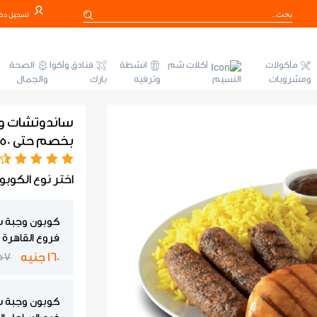
تسجيل دخ
مأكولات
أكلات شم
انشطة
فنادق وأكوا
الصحة
ومشروبات
النسيم
وترفيه
بارك
والجمال
ساندوتشات و
بخصم حتى 50% في فروع مؤمن
اختر نوع الكوبو
كوبون وجبة 
فروع القاهرة
160 جنيه
257 ج
كوبون وجبة 