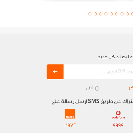
 ليصلك كل جديد
ر
أنثى
تراك عن طريق
ارسل رسالة علي
SMS
3972
9999