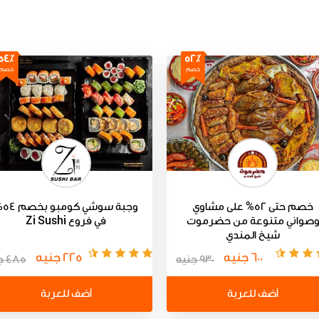
54٪
52٪
خصم
خصم
خصم حتى 52% على مشاوي
وجبة سوش
صواني متنوعة من حضرموت
في فروع Zi Sushi
شيخ المندي
600 جنيه
225 جنيه
930 جنيه
485 جنيه
أضف للعربة
أضف للعربة