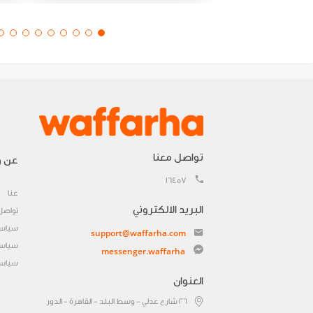
تواصل معنا
عن و
16457
عنا
البريد الالكتروني
تواصل
سياسة
support@waffarha.com
سياسة
messenger.waffarha
سياسة
العنوان
٢٦ شارع عدلي - وسط البلد - القاهرة - الدور