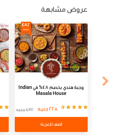
عروض مشابهة
48٪
خصم
وجبة هندي بخصم 48% في Indian
Masala House
و
225 جنيه
432 جنيه
أضف للعربة