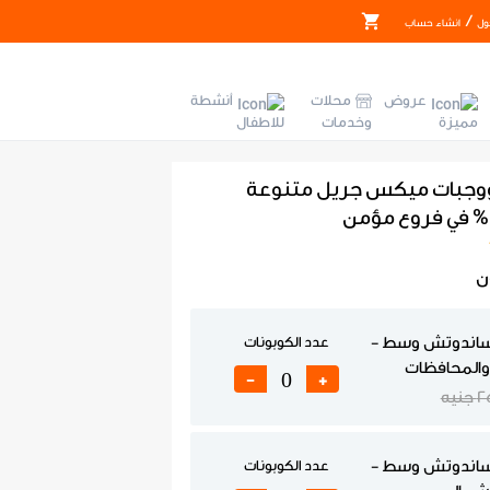
/
ول
انشاء حساب
عروض
محلات
أنشطة
مميزة
وخدمات
للاطفال
وجبات ميكس جريل متنوعة
ن
ساندوتش وسط -
عدد الكوبونات
 والمحافظات
-
+
نيه
ساندوتش وسط -
عدد الكوبونات