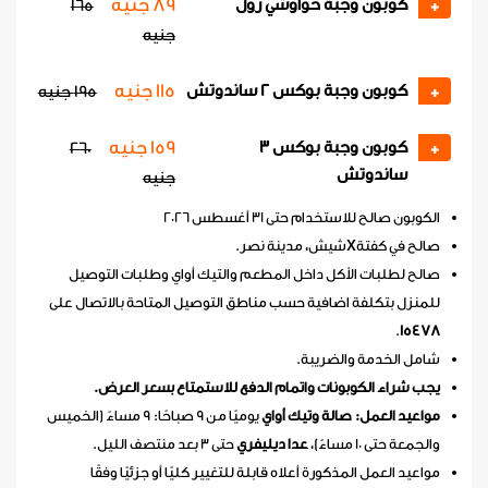
89 جنيه
كوبون وجبة حواوشي رول
165
+
جنيه
115 جنيه
كوبون وجبة بوكس 2 ساندوتش
+
195 جنيه
159 جنيه
كوبون وجبة بوكس 3
260
+
ساندوتش
جنيه
الكوبون صالح للاستخدام حتى 31 أغسطس 2026
صالح في كفتةXشيش، مدينة نصر.
صالح لطلبات الأكل داخل المطعم والتيك أواي وطلبات التوصيل
للمنزل بتكلفة اضافية حسب مناطق التوصيل المتاحة بالاتصال على
.
15478
شامل الخدمة والضريبة.
يجب شراء الكوبونات واتمام الدفع للاستمتاع بسعر العرض.
مواعيد العمل: صالة وتيك أواي
يوميًا من 9 صباحًا: 9 مساءً (الخميس
والجمعة حتى 10 مساءً)،
عدا ديليفري
حتى 3 بعد منتصف الليل.
مواعيد العمل المذكورة أعلاه قابلة للتغيير كليًا أو جزئيًا وفقًا