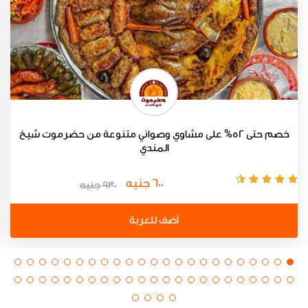
خصم حتى 52% على مشاوي وصواني متنوعة من حضرموت شيخ
المندي
600 جنيه
930 جنيه
أضف للعربة