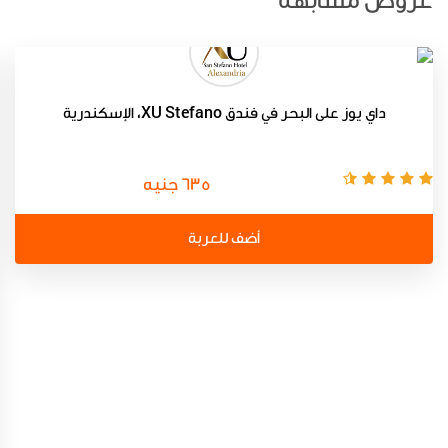
عروض مشابهة
داي يوز على البحر في فندق XU Stefano، الإسكندرية
635 جنيه
أضف للعربة