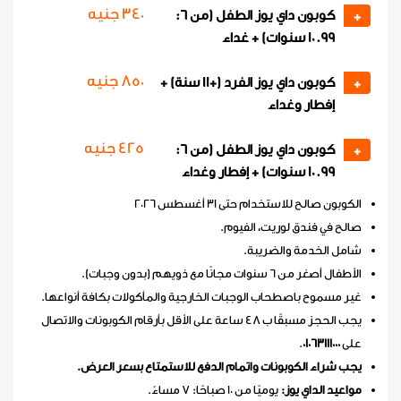
340 جنيه
كوبون داي يوز الطفل (من 6:
+
10.99 سنوات) + غداء
850 جنيه
كوبون داي يوز الفرد (+11 سنة) +
+
إفطار وغداء
425 جنيه
كوبون داي يوز الطفل (من 6:
+
10.99 سنوات) + إفطار وغداء
الكوبون صالح للاستخدام حتى 31 أغسطس 2026
صالح في فندق لوريت، الفيوم.
شامل الخدمة والضريبة.
الأطفال أصغر من 6 سنوات مجانًا مع ذويهم (بدون وجبات).
غير مسموح باصطحاب الوجبات الخارجية والمأكولات بكافة أنواعها.
يجب الحجز مسبقًا ب 48 ساعة على الأقل بأرقام الكوبونات والاتصال
على
01063111000
.
يجب شراء الكوبونات واتمام الدفع للاستمتاع بسعر العرض.
مواعيد الداي يوز:
يوميًا من 10 صباحًا: 7 مساءً.