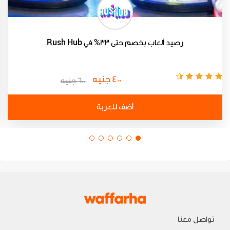
رصيد ألعاب بخصم حتى 33% في Rush Hub
400 جنيه
600 جنيه
أضف للعربة
تواصل معنا