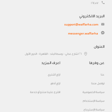
16457
البريد الالكتروني
support@waffarha.com
messenger.waffarha
العنوان
٢٦ شارع عدلي - وسط البلد - القاهرة - الدور الأول
عن وفرها
اعرف المزيد
عنا
ازاي أشتري
تواصل معنا
ازاي أدفع
سياسة الخصوصية
اقترح علينا منتج أو خدمة
سياسة الإستخدام
سياسة الإسترجاع