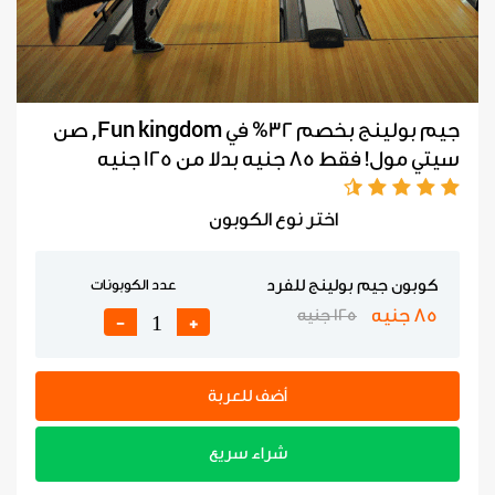
جيم بولينج بخصم 32% في Fun kingdom, صن
سيتي مول! فقط 85 جنيه بدلا من 125 جنيه
اختر نوع الكوبون
كوبون جيم بولينج للفرد
عدد الكوبونات
85 جنيه
125 جنيه
-
+
أضف للعربة
شراء سريع