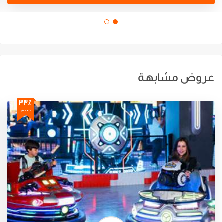
عروض مشابهة
33٪
خصم