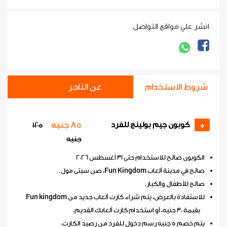
انشر علي مواقع التواصل
شروط الاستخدام
عن التاجر
85 جنيه
كوبون جيم بولينج للفرد
125
+
جنيه
الكوبون صالح للاستخدام حتى 31 أغسطس 2026
صالح في مدينة ألعاب Fun Kingdom، صن سيتى مول.
صالح للأطفال والكبار.
للاستفادة بالعرض، يتم شراء كارت ألعاب جديد من Fun kingdom
بقيمة 30 جنيه، أو استخدام كارت ألعابك القديم.
يتم خصم 5 جنيه رسم دخول للفرد من رصيد الكارت.