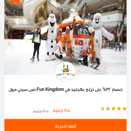
خصم 32% على تزلج عالجليد في Fun Kingdom صن سيتي مول
85 جنيه
125 جنيه
أضف للعربة