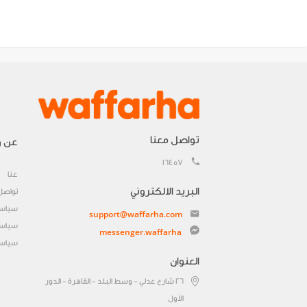
تواصل معنا
عن و
16457
عنا
البريد الالكتروني
تواصل
سياسة
support@waffarha.com
سياسة
messenger.waffarha
سياسة
العنوان
٢٦ شارع عدلي - وسط البلد - القاهرة - الدور
الأول