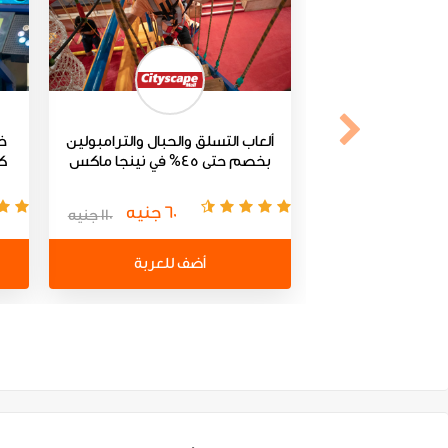
ألعاب التسلق والحبال والترامبولين
بخصم حتى 45% في نينجا ماكس
ك
60 جنيه
110 جنيه
أضف للعربة