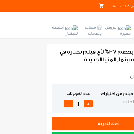
/
ول
انشاء حساب
عروض
محلات
أنشطة
مميزة
وخدمات
للاطفال
تذكرة سينما بخصم 37% لأي فيلم تختاره في
نما, المنيا الجديدة
ن
فيلم من اختيارك
عدد الكوبونات
ه
-
+
أضف للعربة