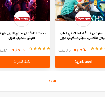
خصم حتى 29% لطفلك في ألعاب
خصم 36% على تحدي الليزر تاج 
يدي ماكس, سيتي سكيب مول
سيتي سكيب مول
60 جنيه
115 جنيه
85 جنيه
180 جنيه
أضف للعربة
أضف للعربة