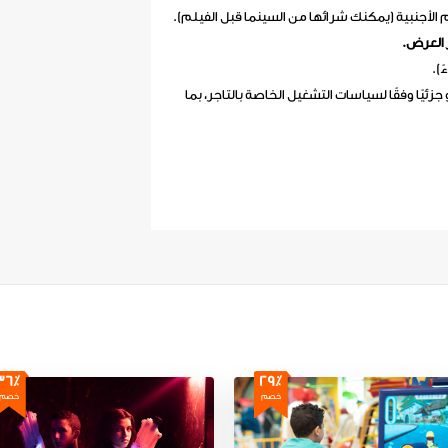
 العرض.
 جزئيًا وفقًا لسياسات التشغيل الخاصة بالتاجر، بما
36٪
29٪
خصم
خصم