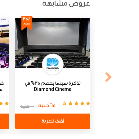
عروض مشابهة
35٪
خصم
تذكرة سينما بخصم 35% في
Diamond Cinema
س
65 جنيه
100 جنيه
أضف للعربة