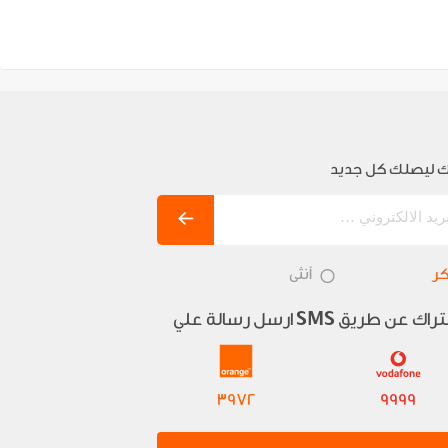
 ليصلك كل جديد
ر
أنثى
تراك عن طريق
ارسل رسالة علي
SMS
3972
9999