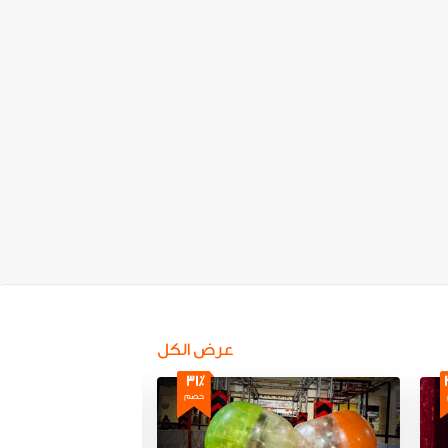
عرض الكل
31٪
خصم