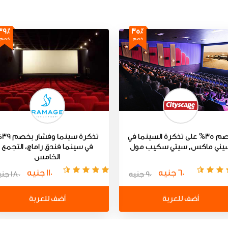
39٪
35٪
خصم
خصم
خصم 35% على تذكرة السينما في
تذكرة سين
يني ماكس, سيتي سكيب مول
في سينما فندق راماچ، التجمع
الخامس
60 جنيه
110 جنيه
90 جنيه
180 جنيه
أضف للعربة
أضف للعربة