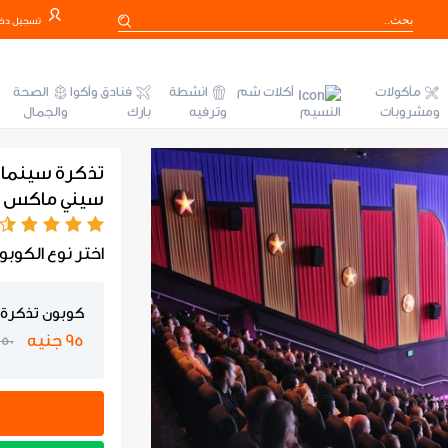
تسجيل دخ
مأكولات
أكلات شم
انشطة
فنادق وأكوا
الصحة
ومشروبات
النسيم
وترفيه
بارك
والجمال
سيني ماكس سي
اختر نوع الكوبو
كوبون تذكرة 
95 جنيه
150 جني