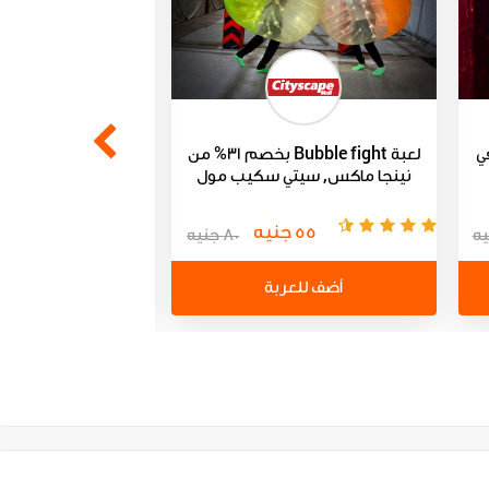
في
لعبة Bubble fight بخصم 31% من
نينجا ماكس, سيتي سكيب مول
بلاي ماكس، سيت
55 جنيه
60 جنيه
80 جنيه
أضف للعربة
أضف للعر