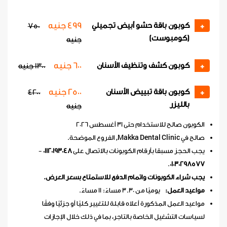
499 جنيه
كوبون باقة حشو أبيض تجميلي
750
+
(كومبوست)
جنيه
600 جنيه
كوبون كشف وتنظيف الأسنان
+
1300 جنيه
2500 جنيه
كوبون باقة تبييض الأسنان
4200
+
بالليزر
جنيه
الكوبون صالح للاستخدام حتى 31 أغسطس 2026
صالح في Makka Dental Clinic, الفروع الموضحة.
يجب الحجز مسبقا بأرقام الكوبونات بالاتصال على
01120193048
-
.
01030298577
يجب شراء الكوبونات واتمام الدفع للاستمتاع بسعر العرض.
مواعيد العمل:
يوميًا من 3.30 مساءً: 11 مساءً.
مواعيد العمل المذكورة أعلاه قابلة للتغيير كليًا أو جزئيًا وفقًا
لسياسات التشغيل الخاصة بالتاجر، بما في ذلك خلال الإجازات