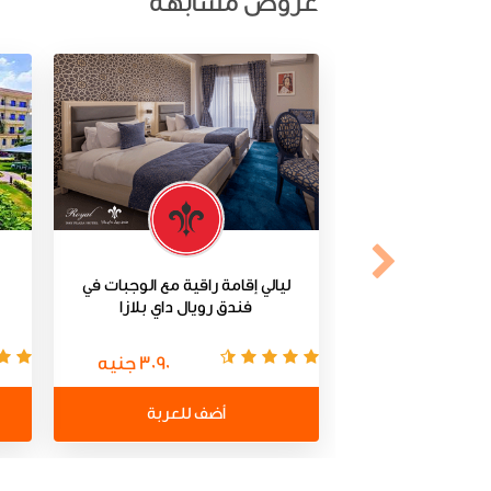
عروض مشابهة
ليالي إقامة راقية مع الوجبات في
فندق رويال داي بلازا
3090 جنيه
أضف للعربة