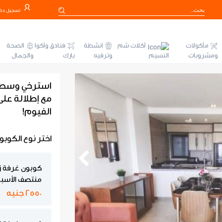
تسجيل دخ
مأكولات
أكلات شم
انشطة
فنادق وأكوا
الصحة
ومشروبات
النسيم
وترفيه
بارك
والجمال
استرخي وسط أ
مع إطلالة على
الفيوم!
اختر نوع الكوبو
كوبون غرفة زو
منتصف الأسب
2550 جنيه