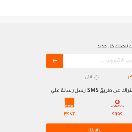
 ليصلك كل جديد
ر
أنثى
تراك عن طريق
ارسل رسالة علي
SMS
3972
9999
راسلنا