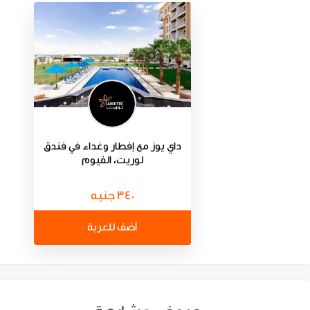
داي يوز مع إفطار وغداء في فندق
لوريت، الفيوم
340 جنيه
أضف للعربة