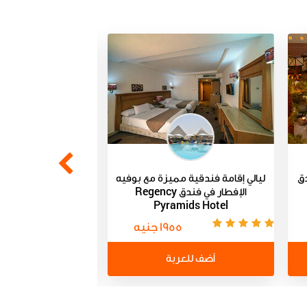
دق
ليالي إقامة فندقية مميزة مع بوفيه
غرف وشاليهات مع ال
الإفطار في فندق Regency
ليلة في فندق
Pyramids Hotel
1955 جنيه
0
أضف للعربة
أضف للعر