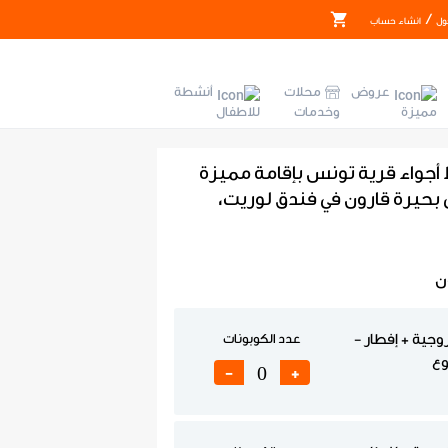
/
ول
انشاء حساب
عروض
محلات
أنشطة
مميزة
وخدمات
للاطفال
جواء قرية تونس بإقامة مميزة
 بحيرة قارون في فندق لوريت،
ن
جية + إفطار -
عدد الكوبونات
وع
-
+