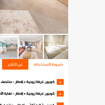
شروط الاستخدام
عن التاجر
كوبون غرفة زوجية + إفطار - منتصف ا
+
كوبون غرفة زوجية + إفطار - نهاية ال
+