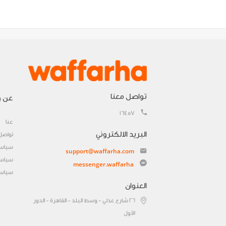
تواصل معنا
عن و
16457
عنا
البريد الالكتروني
تواصل
سياسة
support@waffarha.com
سياسة
messenger.waffarha
سياسة
العنوان
٢٦ شارع عدلي - وسط البلد - القاهرة - الدور
الأول